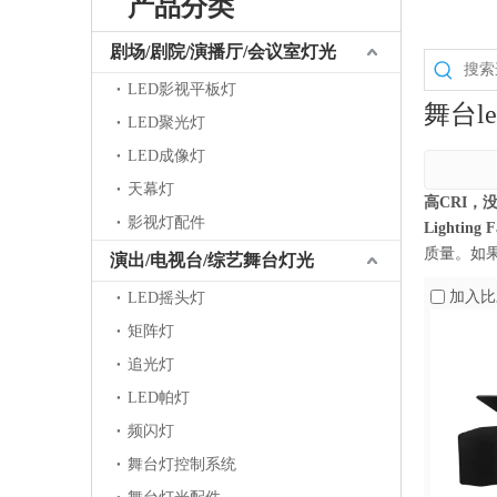
产品分类
剧场/剧院/演播厅/会议室灯光
LED影视平板灯
舞台l
LED聚光灯
LED成像灯
天幕灯
高CRI，没
影视灯配件
Lighting F
质量。如
演出/电视台/综艺舞台灯光
加入比
LED摇头灯
矩阵灯
追光灯
LED帕灯
频闪灯
舞台灯控制系统