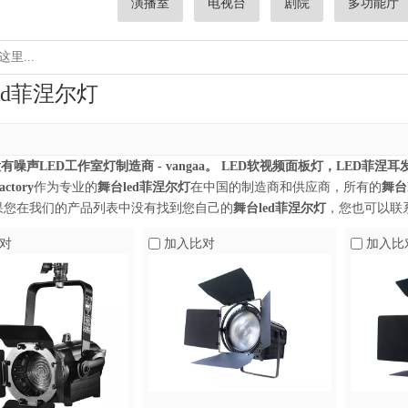
演播室
电视台
剧院
多功能厅
ed菲涅尔灯
有噪声LED工作室灯制造商 - vangaa。 LED软视频面板灯，LED菲涅耳发光，电影
actory
作为专业的
舞台led菲涅尔灯
在中国的制造商和供应商，所有的
舞台
果您在我们的产品列表中没有找到您自己的
舞台led菲涅尔灯
，您也可以联
对
加入比对
加入比