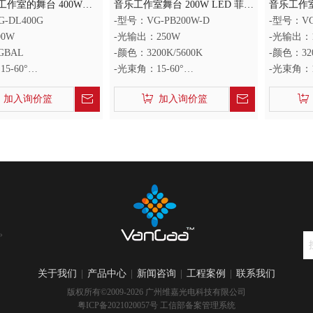
作室的舞台 400W
音乐工作室舞台 200W LED 菲涅
音乐工作室
涅尔灯
尔灯
尔灯
-DL400G
-型号：VG-PB200W-D
-型号：VG
00W
-光输出：250W
-光输出：
GBAL
-颜色：3200K/5600K
-颜色：320
5-60°
-光束角：15-60°
-光束角：1
：92+
-显色指数：95+
-显色指数
加入询价篮
加入询价篮
»
关于我们
|
产品中心
|
新闻咨询
|
工程案例
|
联系我们
版权所有©2009-2026 广州维嘉光电科技有限公司
粤ICP备2021020057号
工信部备案管理系统