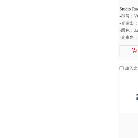
Studio Ro
Light for 
-型号：VG
-光输出：
-颜色：320
-光束角：1
-显色指数
加入比