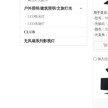
舞台灯光配件
户外照明/建筑照明/文旅灯光
用于音乐工
LED投光灯
菲涅尔灯
-型号：VG
LED洗墙灯
-光输出：
-颜色：320
CLUB
-光束角：3
-显色指数
无风扇系列影视灯
加入比