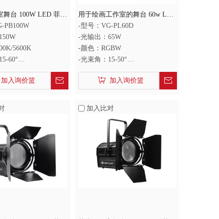
舞台 100W LED 菲涅
用于绘画工作室的舞台 60w Led
菲涅尔灯
-PB100W
-型号：VG-PL60D
150W
-光输出：65W
0K/5600K
-颜色：RGBW
5-60°
-光束角：15-50°
：95+
-显色指数：90+
加入询价篮
加入询价篮
对
加入比对