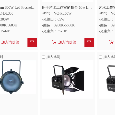
om 300W Led Fresnel
用于艺术工作室的舞台 60w Led
艺术工作室
Art Studio
菲涅尔灯
尔灯
-DL350
-型号：VG-PL60W
-型号：VG
300W
-光输出：65W
-光输出：
0K/5600K
-颜色：3200K-5600K
-颜色：320
5-60°
-光束角：35-50°
-光束角：1
：95+
-显色指数：90+
-显色指数
加入询价篮
加入询价篮
对
加入比对
加入比