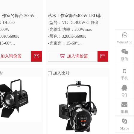
作室的舞台 300W
艺术工作室舞台400W LED菲涅
涅尔灯
尔灯
-DL350
-型号：VG-DL400W-C-静音
300W
-光输出功率：200Wmax
0K/5600K
-颜色：3200K-5600K
WhatsApp
5-60°
-光束角：15-60°
：95+
-显色指数：95+
加入询价篮
加入询价篮
微信
对
加入比对
手机
QQ
邮箱
Skype