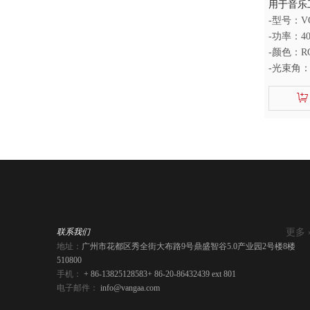
用于音乐工
LED 菲
-型号：VG
-功率：4
-颜色：R
-光束角：1
-显色指数
更多 
联系我们
地址：
广州市花都区秀全街大布路9号鼎盛智谷5.0产业园2号楼8楼
510800
手机：
+ 86-13825128583
+ 86-20-86432439 ext 801
电子邮件：
info@vangaa.com