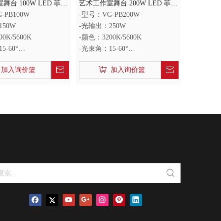
舞台 100W LED 菲涅
艺术工作室舞台 200W LED 菲涅
尔灯
-PB100W
-型号：VG-PB200W
150W
-光输出：250W
0K/5600K
-颜色：3200K/5600K
5-60°
-光束角：15-60°
：95+
-显色指数：92+
加入询价篮
加入询价篮