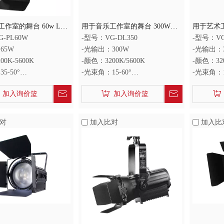
作室的舞台 60w LED
用于音乐工作室的舞台 300W
用于艺术工
LED 菲涅尔灯
LED 菲
-PL60W
-型号：VG-DL350
-型号：VG
65W
-光输出：300W
-光输出：
0K-5600K
-颜色：3200K/5600K
-颜色：320
5-50°
-光束角：15-60°
-光束角：1
：90+
-显色指数：95+
-显色指数
加入询价篮
加入询价篮
对
加入比对
加入比