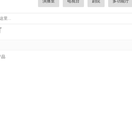
演播室
电视台
剧院
多功能厅
灯
产品