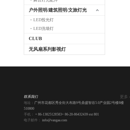
舞台灯光配件
户外照明/建筑照明/文旅灯光
LED投光灯
LED洗墙灯
CLUB
无风扇系列影视灯
更多 
联系我们
地址：
广州市花都区秀全街大布路9号鼎盛智谷5.0产业园2号楼8楼
510800
手机：
+ 86-13825128583
+ 86-20-86432439 ext 801
电子邮件：
info@vangaa.com