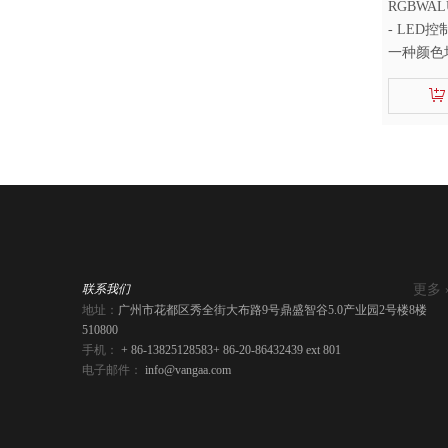
RGBWALU
- LED
一种颜色
-光输出：
-防护等级
更多 
联系我们
地址：
广州市花都区秀全街大布路9号鼎盛智谷5.0产业园2号楼8楼
510800
手机：
+ 86-13825128583
+ 86-20-86432439 ext 801
电子邮件：
info@vangaa.com