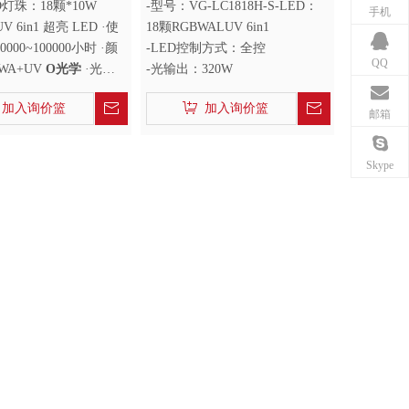
灯
D灯珠：18颗*10W
-型号：VG-LC1818H-S-LED：
手机
V 6in1 超亮 LED ·使
18颗RGBWALUV 6in1
000~100000小时 ·颜
-LED控制方式：全控
QQ
WA+UV
O
光学
·光束
-光输出：320W
º
加入询价篮
加入询价篮
邮箱
Skype