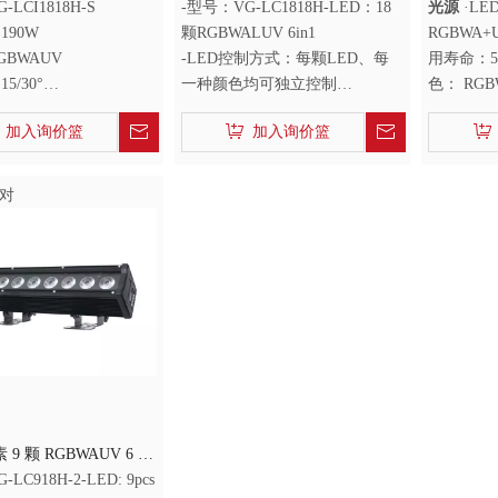
洗墙灯
-LCI1818H-S
-型号：VG-LC1818H-LED：18
光源
·LE
190W
颗RGBWALUV 6in1
RGBWA+U
GBWAUV
-LED控制方式：每颗LED、每
用寿命：50
5/30°
一种颜色均可独立控制
色： RGB
：IP20
-光输出：320W
角：15*30
加入询价篮
加入询价篮
-IP等级：IP65
对
 9 颗 RGBWAUV 6 合
洗墙灯
LC918H-2-LED: 9pcs