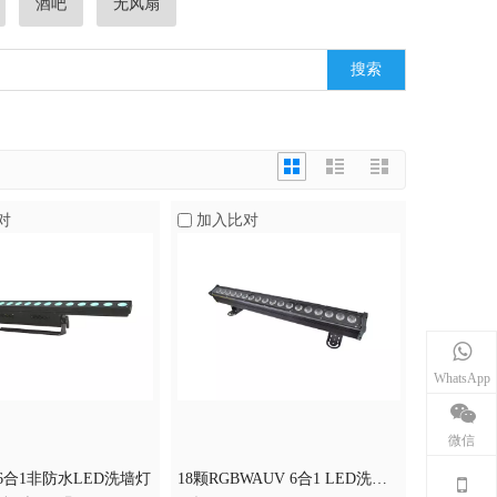
酒吧
无风扇
搜索
对
加入比对
WhatsApp
微信
 6合1非防水LED洗墙灯
18颗RGBWAUV 6合1 LED洗墙