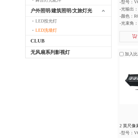
舞台灯光配件
灯
-型号：VG
-光输出：
户外照明/建筑照明/文旅灯光
-颜色：R
LED投光灯
-光束角：1
LED洗墙灯
-防护等级
CLUB
无风扇系列影视灯
加入比
2 英尺像素
1 LED 
-型号：VG-