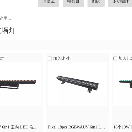
演播室
电视台
剧院
多功能厅
洗墙灯
对
加入比对
加入比
W 6in1 室内 LED 洗墙
Pixel 18pcs RGBWAUV 6in1 LED
18个10W