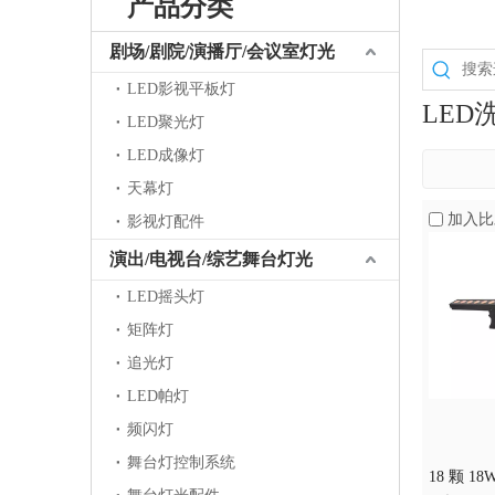
产品分类
剧场/剧院/演播厅/会议室灯光
LED影视平板灯
LED
LED聚光灯
LED成像灯
天幕灯
加入比
影视灯配件
演出/电视台/综艺舞台灯光
LED摇头灯
矩阵灯
追光灯
LED帕灯
频闪灯
舞台灯控制系统
18 颗 18