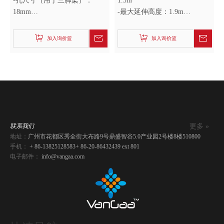
-孔尺寸（用于三脚架）：
1.5m
18mm
-最大延伸高度：1.9m
-轴尺寸（灯）：9mm
-折叠长度：0.93m
-净重：0.01kg
加入询价篮
加入询价篮
更多 »
联系我们
地址：
广州市花都区秀全街大布路9号鼎盛智谷5.0产业园2号楼8楼510800
手机：
+ 86-13825128583
+ 86-20-86432439 ext 801
电子邮件：
info@vangaa.com