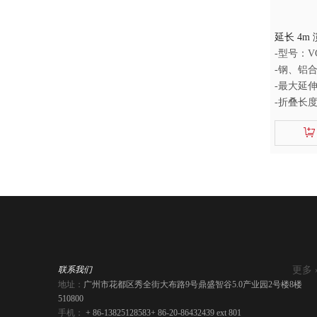
延长 4m
-型号：VG
-钢、铝合
-最大延
-折叠长度
更多 
联系我们
地址：
广州市花都区秀全街大布路9号鼎盛智谷5.0产业园2号楼8楼
510800
手机：
+ 86-13825128583
+ 86-20-86432439 ext 801