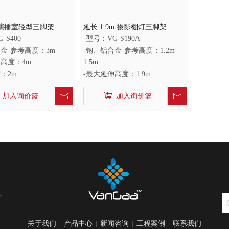
 演播室轻型三脚架
延长 1.9m 摄影棚灯三脚架
-S400
-型号：VG-S190A
金-参考高度：3m
-钢、铝合金-参考高度：1.2m-
伸高度：4m
1.5m
：2m
-最大延伸高度：1.9m
-折叠长度：0.93m
加入询价篮
加入询价篮
»
关于我们
|
产品中心
|
新闻咨询
|
工程案例
|
联系我们