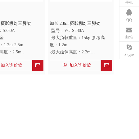
手机
QQ
5m 摄影棚灯三脚架
加长 2.8m 摄影棚灯三脚架
-S250A
-型号：VG-S280A
邮箱
金
-最大负载重量：15kg-参考高
1.2m-2.5m
度：1.2m
高度：2.5m
-最大延伸高度：2.2m
Skype
1.2m
-折叠长度：0.85m
加入询价篮
加入询价篮