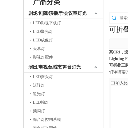
产品分类
剧场/剧院/演播厅/会议室灯光
LED影视平板灯
可折
LED聚光灯
LED成像灯
天幕灯
高CRI，没
影视灯配件
Lighting F
可折叠三
演出/电视台/综艺舞台灯光
们详细需
LED摇头灯
加入比
矩阵灯
追光灯
LED帕灯
频闪灯
舞台灯控制系统