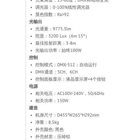
光束角度：15-60度，DMX和电动变焦
调光器：0-100%线性调光器
显色指数：Ra>92
光输出
光通量：9775.3lm
照度：3200 Lux（6m 15°）
最佳投射距离：3-8m
光输出功率：始终100W
控制
控制模式：DMX-512；自动运行
DMX通道：5CH、6CH
控制面板显示：液晶显示屏+4个按钮
电源
相关电压：AC100V-240V，50/60Hz
相关功率：150W
建造
机身尺寸：D455*W265*H292mm
净重：8.5kg
外壳颜色: 黑色
外壳材质：压铸铝