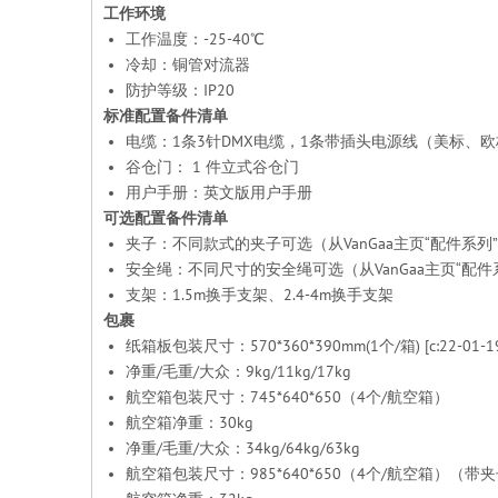
工作环境
工作温度：-25-40℃
冷却：铜管对流器
防护等级：IP20
标准配置备件清单
电缆：1条3针DMX电缆，1条带插头电源线（美标、
谷仓门： 1 件立式谷仓门
用户手册：英文版用户手册
可选配置备件清单
夹子：不同款式的夹子可选（从VanGaa主页“配件系列
安全绳：不同尺寸的安全绳可选（从VanGaa主页“配件
支架：1.5m换手支架、2.4-4m换手支架
包裹
纸箱板包装尺寸：570*360*390mm(1个/箱) [c:22-01-1
净重/毛重/大众：9kg/11kg/17kg
航空箱包装尺寸：745*640*650（4个/航空箱）
航空箱净重：30kg
净重/毛重/大众：34kg/64kg/63kg
航空箱包装尺寸：985*640*650（4个/航空箱）（带