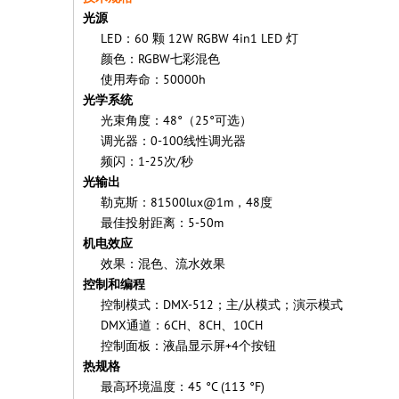
光源
LED：60 颗 12W RGBW 4in1 LED 灯
颜色：RGBW七彩混色
使用寿命：50000h
光学系统
光束角度：48°（25°可选）
调光器：0-100线性调光器
频闪：1-25次/秒
光输出
勒克斯：81500lux@1m，48度
最佳投射距离：5-50m
机电效应
效果：混色、流水效果
控制和编程
控制模式：DMX-512；主/从模式；演示模式
DMX通道：6CH、8CH、10CH
控制面板：液晶显示屏+4个按钮
热规格
最高环境温度：45 °C (113 °F)