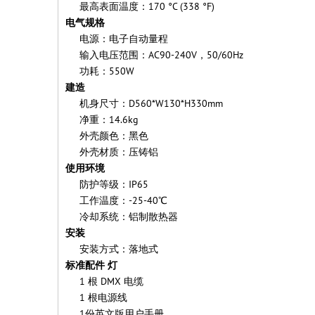
最高表面温度：170 °C (338 °F)
电气规格
电源：电子自动量程
输入电压范围：AC90-240V，50/60Hz
功耗：550W
建造
机身尺寸：D560*W130*H330mm
净重：14.6kg
外壳颜色：黑色
外壳材质：压铸铝
使用环境
防护等级：IP65
工作温度：-25-40℃
冷却系统：铝制散热器
安装
安装方式：落地式
标准配件 灯
1 根 DMX 电缆
1 根电源线
1份英文版用户手册