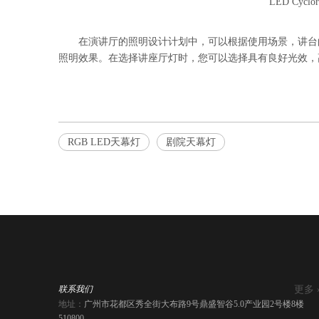
LED Cyclor
在演讲厅的照明设计计划中，可以根据使用场景，讲台
照明效果。在选择讲座厅灯时，您可以选择具有良好光效，高
RGB LED天幕灯
剧院天幕灯
更多 
联系我们
地址：
广州市花都区秀全街大布路9号鼎盛智谷5.0产业园2号楼8楼
510800