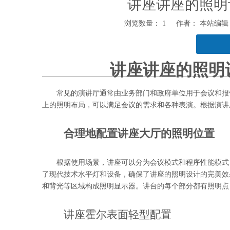
讲座讲座的照明
浏览数量：
1
作者： 本站编辑 发
讲座讲座的照明
["facebook","twitter","line","wechat","linkedin","pinterest","w
常见的演讲厅通常由业务部门和政府单位用于会议和报
上的照明布局，可以满足会议的需求和各种表演。根据演讲
合理地配置讲座大厅的照明位置
根据使用场景，讲座可以分为会议模式和程序性能模式
了现代技术水平灯和设备，确保了讲座的照明设计的完美效
和背光等区域构成照明显示器。讲台的每个部分都有照明点
讲座霍尔表面轻型配置