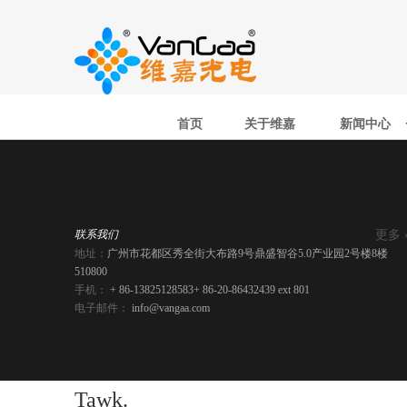
首页
关于维嘉
新闻中心
更多 
联系我们
地址：
广州市花都区秀全街大布路9号鼎盛智谷5.0产业园2号楼8楼
510800
手机：
+ 86-13825128583
+ 86-20-86432439 ext 801
电子邮件：
info@vangaa.com
Tawk.